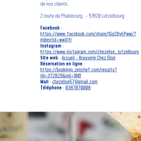
de nos clients.
2 route de Phalsbourg, - 57820 Lutzelbourg
Facebook
:
https://www.facebook.com/share/1Gq26yhPww/?
mibextid=wwXIfr
Instagram
:
https://www.instagram.com/chezelise_lutzelbourg
Site web
:
Accueil - Brasserie Chez Elise
Réservation en ligne
:
https://bookings.zenchef.com/results?
rid=372829&pid=1001
Mail
:
chezelise57@gmail.com
Téléphone
:
0387070008