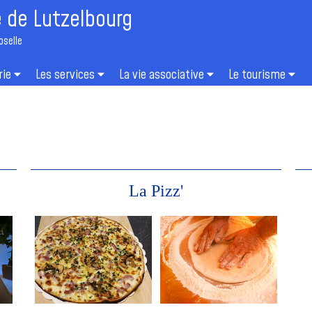
de Lutzelbourg
oselle
rie
Les services
La vie associative
Le tourisme
La Pizz'