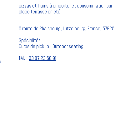
pizzas et flams à emporter et consommation sur
place terrasse en été.
6 route de Phalsbourg, Lutzelbourg, France, 57820
Spécialités
Curbside pickup · Outdoor seating
Tél. :
03 87 23 68 91
s
e