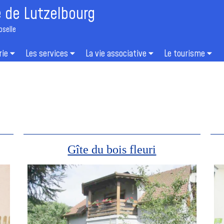
de Lutzelbourg
oselle
rie
Les services
La vie associative
Le tourisme
Gîte du bois fleuri