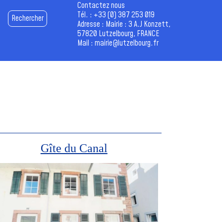
Contactez nous
Tél. :
+33 (0) 387 253 019
Rechercher
Adresse : Mairie : 3 A.J Konzett,
57820 Lutzelbourg, FRANCE
Mail :
mairie@lutzelbourg.fr
Gîte du Canal